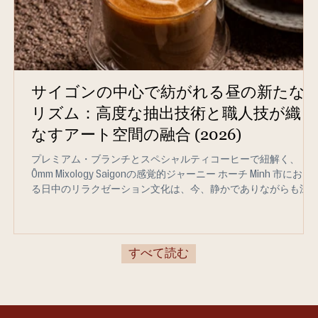
サイゴンの中心で紡がれる昼の新たな
リズム：高度な抽出技術と職人技が織り
なすアート空間の融合 (2026)
プレミアム・ブランチとスペシャルティコーヒーで紐解く、
Ômm Mixology Saigonの感覚的ジャーニー ホーチ Minh 市におけ
る日中のリラクゼーション文化は、今、静かでありながらも深
変革期を迎えています。手仕事の価値を尊び、現代アートの美
さを愛する人々は、コンセプトに深みがあり、何よりも「静寂
が守られ、食事から飲み物に至るすべてのディテールに味わい
の創造的な情熱が注がれた空間を求めています。 Ômm Mixology
すべて読む
Saigonは、この新しい昼のトレンドを牽引する先駆者の一つで
す。夜の隠れ家バーとして知られるこのブランドは、現在、ス
シャルティコーヒーを提供する昼の営業時間を午前9:00から午
5:00まで正式に拡大し、さらに午前10:00から午後4:00までの時