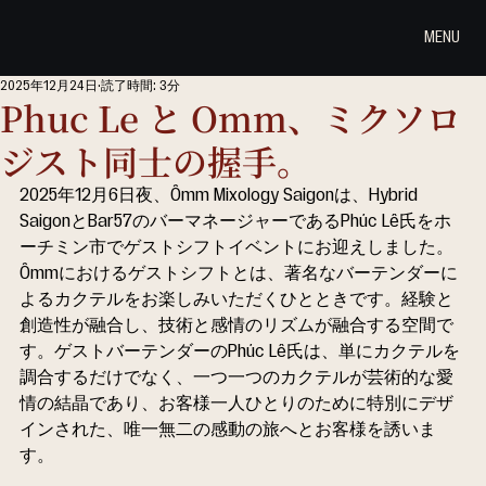
MENU
2025年12月24日
読了時間: 3分
Phuc Le と Omm、ミクソロ
ジスト同士の握手。
2025年12月6日夜、Ômm Mixology Saigonは、Hybrid 
SaigonとBar57のバーマネージャーであるPhúc Lê氏をホ
ーチミン市でゲストシフトイベントにお迎えしました。
Ômmにおけるゲストシフトとは、著名なバーテンダーに
よるカクテルをお楽しみいただくひとときです。経験と
創造性が融合し、技術と感情のリズムが融合する空間で
す。ゲストバーテンダーのPhúc Lê氏は、単にカクテルを
調合するだけでなく、一つ一つのカクテルが芸術的な愛
情の結晶であり、お客様一人ひとりのために特別にデザ
インされた、唯一無二の感動の旅へとお客様を誘いま
す。