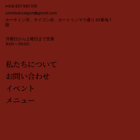
間帯で楽しめるブランチメニューを展開しています。このシフ
(+84) 837 881 010
の原動力は、ローカルの精神とアート空間を、現代的な美意識
ommbarsaigon@gmail.com
ライフスタイル哲学に共鳴し、手仕事の価値を大切にする人々
ホーチミン市、サイゴン街、ホートゥンマウ通り 63番地 1
直接届けたいという想いにあります。 Ômmでのデイタイム・エ
階
クスペリエンスにおける4つの核心
月曜日から土曜日まで営業
9:00～00:00
私たちについて
お問い合わせ
イベント
メニュー