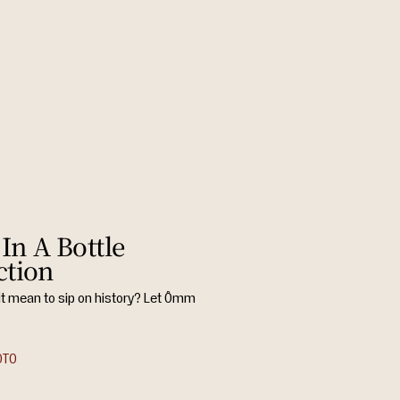
In A Bottle
ction
it mean to sip on history? Let Ômm
OTO