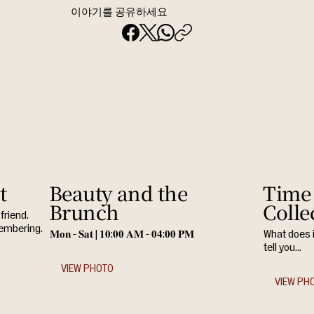
이야기를 공유하세요
t
Beauty and the
Time 
Brunch
Colle
friend.
membering.
𝐌𝐨𝐧 - 𝐒𝐚𝐭 | 𝟏𝟎:𝟎𝟎 𝐀𝐌 - 𝟎𝟒:𝟎𝟎 𝐏𝐌
What does 
tell you...
VIEW PHOTO
VIEW PH