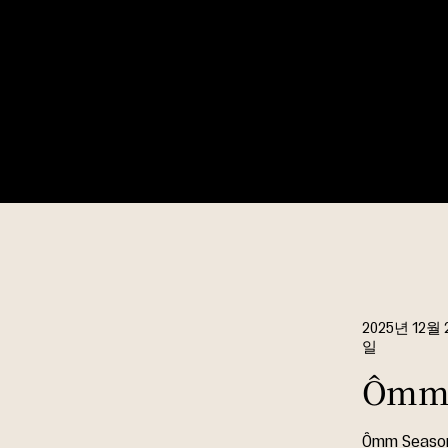
2025년 12월 
일
Ômm S
Ômm Season 