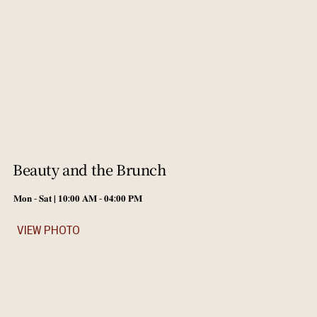
Beauty and the Brunch
𝐌𝐨𝐧 - 𝐒𝐚𝐭 | 𝟏𝟎:𝟎𝟎 𝐀𝐌 - 𝟎𝟒:𝟎𝟎 𝐏𝐌
VIEW PHOTO