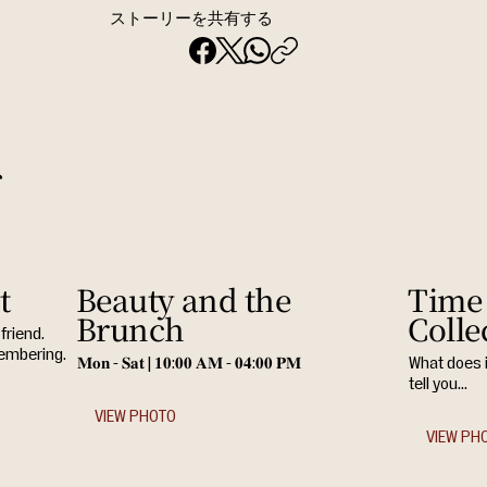
ストーリーを共有する
ト
t
Beauty and the
Time 
Brunch
Colle
friend.
membering.
𝐌𝐨𝐧 - 𝐒𝐚𝐭 | 𝟏𝟎:𝟎𝟎 𝐀𝐌 - 𝟎𝟒:𝟎𝟎 𝐏𝐌
What does 
tell you...
VIEW PHOTO
VIEW PH