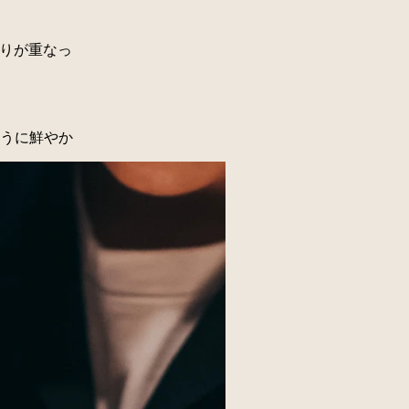
の香りが重なっ
のように鮮やか
の具の香り
されまし
た。