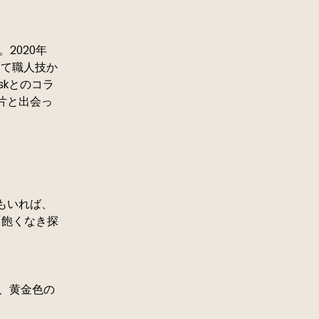
2020年
して職人技か
askとのコラ
片と出会っ
もいれば、
「飽くなき探
て、黄金色の