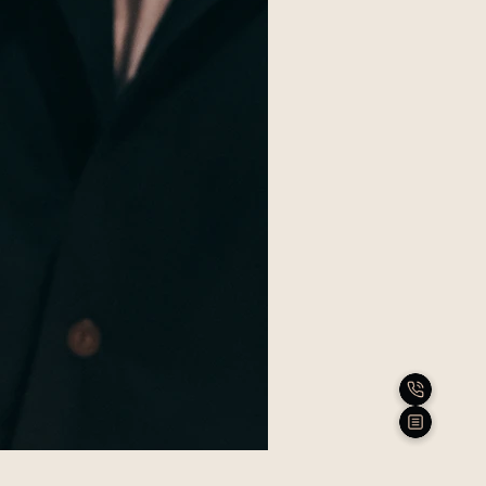
わり合う繋が
の夜を振り