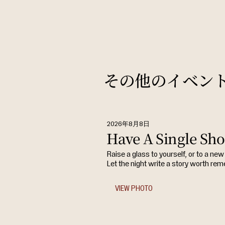
その他のイベン
2026年8月8日
Have A Single Sho
Raise a glass to yourself, or to a new 
Let the night write a story worth re
VIEW PHOTO