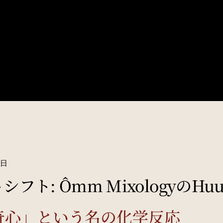
8日
シフト: Ômm MixologyのHuu
奇心」という名の化学反応