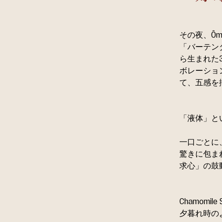
その夜、Ô
「バーテン
ら生まれた3つ
ボレーショ
て、五感を
「液体」と
一口ごとに
驚きに包ま
求心」の鼓
Chamom
夕暮れ時の