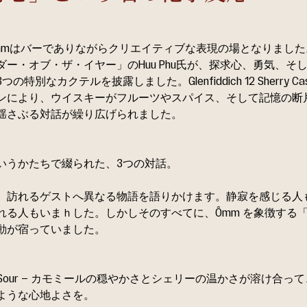
mmはバーでありながらクリエイティブな表現の場となりました。
ダー・オブ・ザ・イヤー」のHuu Phu氏が、探求心、勇気、そ
の特別なカクテルを披露しました。Glenfiddich 12 Sherry C
ンにより、ウイスキーがフルーツやスパイス、そして記憶の断
揺さぶる対話が繰り広げられました。
いうかたちで綴られた、3つの対話。
、訪れるゲストへ異なる物語を語りかけます。静寂を感じる人
れる人もいまｈした。しかしそのすべてに、Ômm を象徴する
動が宿っていました。
ile Sour – カモミールの穏やかさとシェリーの温かさが溶け合っ
ような心地よさを。