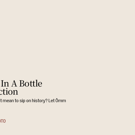
In A Bottle
ction
it mean to sip on history? Let Ômm
OTO