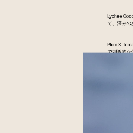
Lychee 
て、深みの
Plum & 
で刺激的な
「パ
賑やかな会
に包まれま
た。それは
好奇心とい