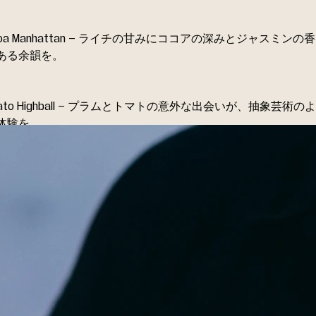
Cocoa Manhattan – ライチの甘みにココアの深みとジャスミン
ある余韻を。
Tomato Highball – プラムとトマトの意外な出会いが、抽象芸術
体験を。
レット」と「パレット」の間で
話、氷が触れ合う音、そして隣のスタジオから漂うかすかな絵
した。ウィスキーは水となり、色となり、そして感情へと昇華
、味わいと想像の境界線を曖昧にする旅。
う言語によって紡ぎ出された、一夜限りの味わいの展覧会でし