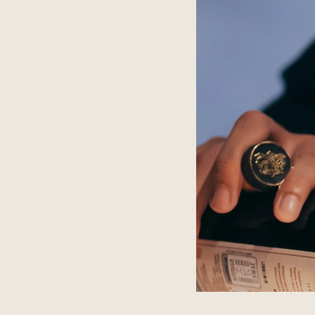
あの夜の記
Ômm に
りの実験で
創造性が勇
返りましょ