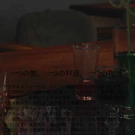
一つの旅、一つの対話、一つの物語
カクテルメニューには、いくつの物語が詰まっているでしょう
か？20年以上の経験を持つ日本人ミクソロジスト、南雲修三氏の
専門知識と、新鮮なベトナムの食材、そして手作りで実験的な調
理法を組み合わせれば、その答えは無限です。
ÔMMのシグネチャーティーカクテル、コーヒーカクテル、カカオ
カクテルは、ベトナムの風味とボタニカルのニュアンスにこだわ
り、栽培、仕込み、そしてその奥深さにまつわる無限の歴史をお
届けします。真空蒸留、遠心分離、清澄化、そして浸出といった
工程は、技術と創造性を融合させ、ÔMMのビジュアルアート、イ