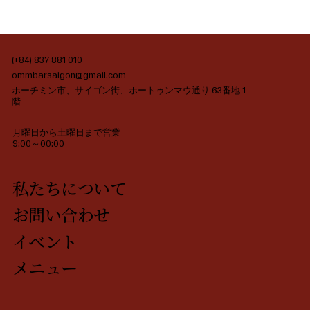
(+84) 837 881 010
ommbarsaigon@gmail.com
ホーチミン市、サイゴン街、ホートゥンマウ通り 63番地 1
階
月曜日から土曜日まで営業
9:00～00:00
私たちについて
お問い合わせ
イベント
メニュー