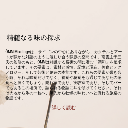
の旅
精髄なる味の探求
ÔMM Mixologyは、サイゴンの中心にありながら、カクテルとアー
トが静かな対話のように混じり合う静寂の空間です。南雲主于三
氏の監修のもと、ÔMMは相反する要素の間に潜む「調和」を追求
しています。その要素は、素材と感情、記憶と現在、美食とテク
ノロジー、そして芸術と創造の本能です。これらの要素が響き合
う時、それは味覚だけでなく、視覚や聴覚をも通じてあなたの感
覚へと届くでしょう。隠れ家であり、実験室であり、そしてバー
でもあるこの場所で、語られる物語に耳を傾けてください。それ
は大地から氷の一粒へ、筆先から牡蠣の味わいへと流れる旅路の
物語です。
詳しく読む