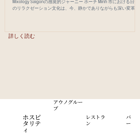
Mixology Saigonの感覚的ジャーニー ホーチ Minh 市における日中
のリラクゼーション文化は、今、静かでありながらも深い変革期
を迎えています。手仕事の価値を尊び、現代アートの美しさを愛
する人々は、コンセプトに深みがあり、何よりも「静寂」が守ら
れ、食事から飲み物に至るすべてのディテールに味わいへの創造
的な情熱が注がれた空間を求めています。 Ômm Mixology Saigon
詳しく読む
は、この新しい昼のトレンドを牽引する先駆者の一つです。夜の
隠れ家バーとして知られるこのブランドは、現在、スペシャルテ
ィコーヒーを提供する昼の営業時間を午前9:00から午後5:00まで
正式に拡大し、さらに午前10:00から午後4:00までの時間帯で楽
めるブランチメニューを展開しています。このシフトの原動力
は、ローカルの精神とアート空間を、現代的な美意識やライフス
タイル哲学に共鳴し、手仕事の価値を大切にする人々に直接届け
たいという想いにあります。 Ômmでのデイタイム・エクスペリ
ンスにおける4つの核心
アウノグルー
プ
ホスピ
レストラ
バ
タリテ
ン
ー
ィ