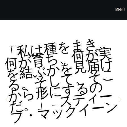
MENU
「
私
は
種
を
ま
き
、
何
が
育
ち
、
何
が
を
結
ぶ
か
を
見
届
る
。
そ
し
て
、
そ
か
ら
形
に
す
る
だ
。
」 —
ス
テ
ィ
ブ
・
マ
ッ
ク
イ
ー
実
け
こ
の
ー
ン